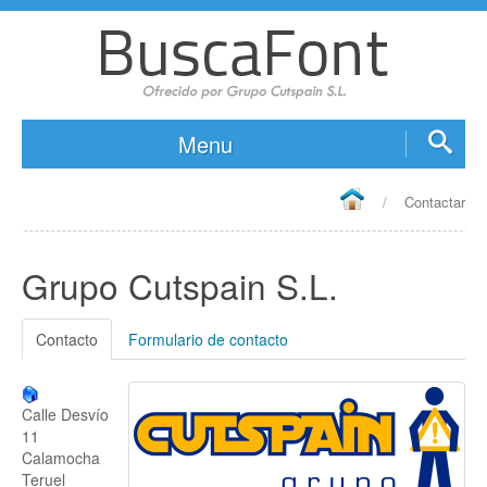
Menu
Inicio
/
Contactar
Características
Funcionalidades
Grupo Cutspain S.L.
Fuentes compatibles
Requisitos técnicos
Contacto
Formulario de contacto
Opiniones
Descargar
Calle Desvío
11
Versión DEMO
Calamocha
Teruel
Versión Pro